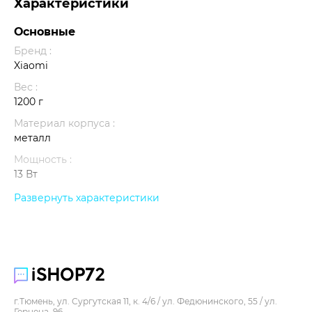
Характеристики
Основные
Бренд :
Xiaomi
Вес :
1200 г
Материал корпуса :
металл
Мощность :
13 Вт
Параметры входа :
Развернуть характеристики
100-240V ~50/60 Hz
Размеры :
180 х 464 х 436 мм
Свет :
белый
г.Тюмень, ул. Сургутская 11, к. 4/6 / ул. Федюнинского, 55 / ул.
Совместимость :
Герцена, 96