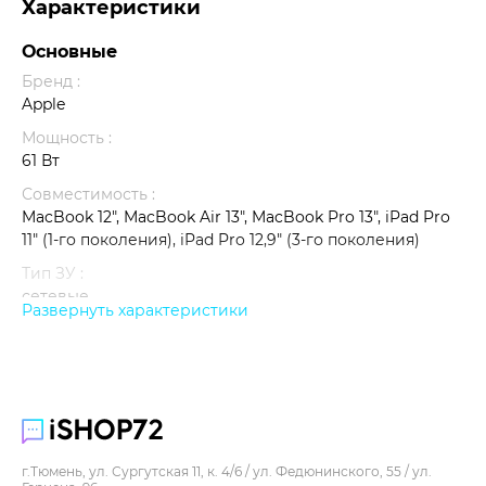
Характеристики
Основные
Бренд :
Apple
Мощность :
61 Вт
Совместимость :
MacBook 12", MacBook Air 13", MacBook Pro 13", iPad Pro
11" (1‑го поколения), iPad Pro 12,9" (3‑го поколения)
Тип ЗУ :
сетевые
Развернуть характеристики
Цвет :
белый
Коммуникации
Количество портов USB-C :
1
г.Тюмень, ул. Сургутская 11, к. 4/6 / ул. Федюнинского, 55 / ул.
Тип подключения :