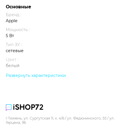
Основные
Бренд :
Apple
Мощность :
5 Вт
Тип ЗУ :
сетевые
Цвет :
белый
Развернуть характеристики
Коммуникации
Тип подключения :
USB
Прочее
г.Тюмень, ул. Сургутская 11, к. 4/6 / ул. Федюнинского, 55 / ул.
Герцена, 96