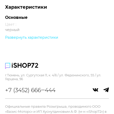
Характеристики
Основные
Цвет :
черный
Развернуть характеристики
Прочее
г.Тюмень, ул. Сургутская 11, к. 4/6 / ул. Федюнинского, 55 / ул.
Герцена, 96
+7 (3452) 666‒444
Официальные правила Розыгрыша, проводимого ООО
«Базис-Моторс» и ИП Хуснутдиновым А.Ф. (м-н «iShop72») в