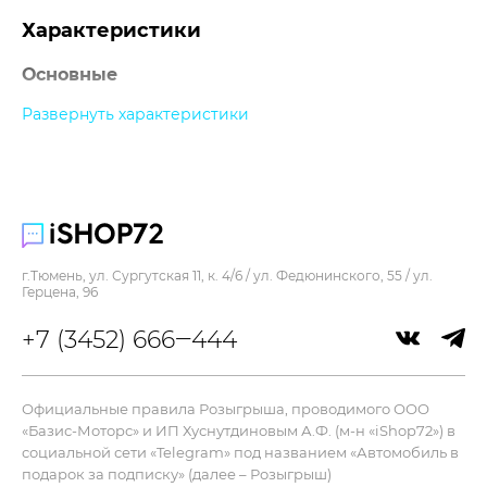
Характеристики
Основные
Развернуть характеристики
Прочее
г.Тюмень, ул. Сургутская 11, к. 4/6 / ул. Федюнинского, 55 / ул.
Герцена, 96
+7 (3452) 666‒444
Официальные правила Розыгрыша, проводимого ООО
«Базис-Моторс» и ИП Хуснутдиновым А.Ф. (м-н «iShop72») в
социальной сети «Telegram» под названием «Автомобиль в
подарок за подписку» (далее – Розыгрыш)