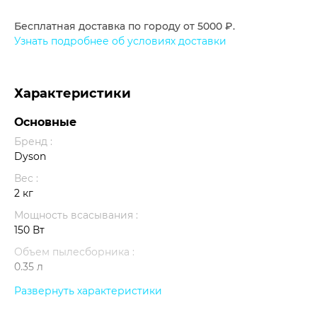
Бесплатная доставка по городу от 5000 ₽.
Узнать подробнее об условиях доставки
Характеристики
Основные
Бренд :
Dyson
Вес :
2 кг
Мощность всасывания :
150 Вт
Объем пылесборника :
0.35 л
Уборка :
Развернуть характеристики
Сухая и влажная