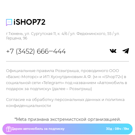
Уровень шума :
89 дБ
Цвет :
золотой
г.Тюмень, ул. Сургутская 11, к. 4/6 / ул. Федюнинского, 55 / ул.
Особенности
Герцена, 96
Особенности :
+7 (3452) 666‒444
вертикальная парковка, подсветка зоны уборки,
регулировка мощности, светодиодный дисплей
Официальные правила Розыгрыша, проводимого ООО
Питание
«Базис-Моторс» и ИП Хуснутдиновым А.Ф. (м-н «iShop72») в
Время зарядки аккумулятора :
социальной сети «Telegram» под названием «Автомобиль в
4 ч
подарок за подписку» (далее – Розыгрыш)
Время работы :
Согласие на обработку персональных данных и политика
60 мин
конфиденциальности
Емкость аккумулятора :
2500 мАч
*Meta признана экстремистской организацией.
Источник питания :
Дарим автомобиль за подписку
30д : 08ч : 19м
От аккумулятора