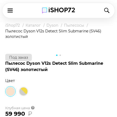
iShop72
Каталог
Dyson
Пылесосы
Пылесос Dyson V12s Detect Slim Submarine (SV46)
золотистый
Под заказ
Пылесос Dyson V12s Detect Slim Submarine
Чтобы купить товар по клубной цене,
(SV46) золотистый
зарегистрируйтесь в программе и оплатите
наличными в магазине или при доставке.
Цвет
Подробнее о клубной цене
Клубная цена
59 990
₽