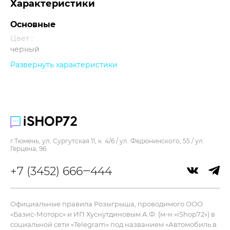
Характеристики
Основные
Цвет :
черный
Развернуть характеристики
Прочее
г.Тюмень, ул. Сургутская 11, к. 4/6 / ул. Федюнинского, 55 / ул.
Герцена, 96
+7 (3452) 666‒444
Официальные правила Розыгрыша, проводимого ООО
«Базис-Моторс» и ИП Хуснутдиновым А.Ф. (м-н «iShop72») в
социальной сети «Telegram» под названием «Автомобиль в