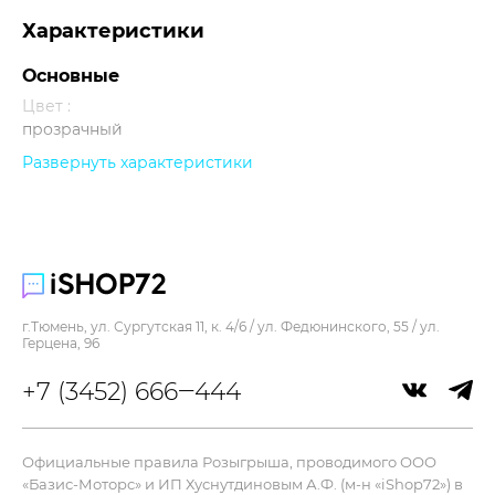
Характеристики
Основные
Цвет :
прозрачный
Развернуть характеристики
Прочее
г.Тюмень, ул. Сургутская 11, к. 4/6 / ул. Федюнинского, 55 / ул.
Герцена, 96
+7 (3452) 666‒444
Официальные правила Розыгрыша, проводимого ООО
«Базис-Моторс» и ИП Хуснутдиновым А.Ф. (м-н «iShop72») в