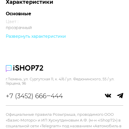
Характеристики
Основные
Цвет :
прозрачный
Развернуть характеристики
Прочее
г.Тюмень, ул. Сургутская 11, к. 4/6 / ул. Федюнинского, 55 / ул.
Герцена, 96
+7 (3452) 666‒444
Официальные правила Розыгрыша, проводимого ООО
«Базис-Моторс» и ИП Хуснутдиновым А.Ф. (м-н «iShop72») в
социальной сети «Telegram» под названием «Автомобиль в