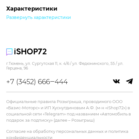
Характеристики
Развернуть характеристики
Прочее
г.Тюмень, ул. Сургутская 11, к. 4/6 / ул. Федюнинского, 55 / ул.
Герцена, 96
+7 (3452) 666‒444
Официальные правила Розыгрыша, проводимого ООО
«Базис-Моторс» и ИП Хуснутдиновым А.Ф. (м-н «iShop72») в
социальной сети «Telegram» под названием «Автомобиль в
подарок за подписку» (далее – Розыгрыш)
Согласие на обработку персональных данных и политика
конфиденциальности