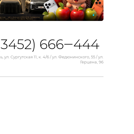
(3452) 666‒444
, ул. Сургутская 11, к. 4/6 / ул. Федюнинского, 55 / ул.
Герцена, 96