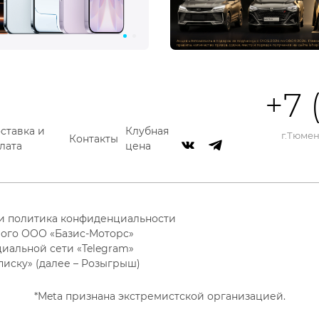
+7 
ставка и
Клубная
г.Тюмень
Контакты
лата
цена
 и политика конфиденциальности
ого ООО «Базис-Моторс»
циальной сети «Telegram»
писку» (далее – Розыгрыш)
*Meta признана экстремистской организацией.