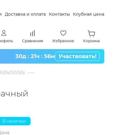
я
Доставка и оплата
Контакты
Клубная цена
рофиль
Сравнение
Избранное
Корзина
30д : 21ч : 56м
Участвовать!
 A30s/50/50s
рачный
В наличии
Цена