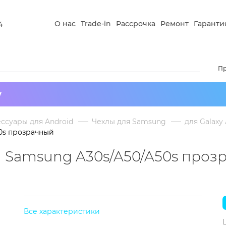
О нас
Trade-in
Рассрочка
Ремонт
Гаранти
4
П
у
ссуары для Android
Чехлы для Samsung
для Galaxy
0s прозрачный
 Samsung A30s/A50/A50s проз
Все характеристики