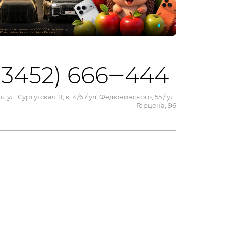
(3452) 666‒444
, ул. Сургутская 11, к. 4/6 / ул. Федюнинского, 55 / ул.
Герцена, 96