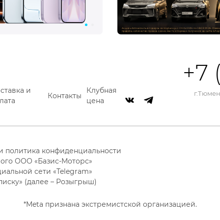
+7 
ставка и
Клубная
г.Тюмень
Контакты
лата
цена
 и политика конфиденциальности
ого ООО «Базис-Моторс»
циальной сети «Telegram»
писку» (далее – Розыгрыш)
*Meta признана экстремистской организацией.