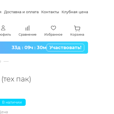
я
Доставка и оплата
Контакты
Клубная цена
рофиль
Сравнение
Избранное
Корзина
33д : 09ч : 30м
Участвовать!
e
(тех пак)
В наличии
Цена