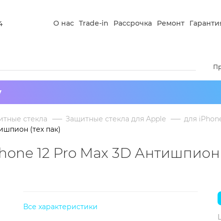
О нас
Trade-in
Рассрочка
Ремонт
Гаранти
4
П
у
итные стекла
Защитные стекла для Apple
для iPhon
ишпион (тех пак)
hone 12 Pro Max 3D Антишпион 
Все характеристики