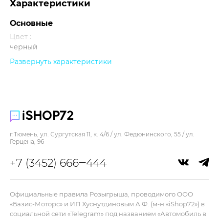
Характеристики
Основные
Цвет :
черный
Развернуть характеристики
Прочее
г.Тюмень, ул. Сургутская 11, к. 4/6 / ул. Федюнинского, 55 / ул.
Герцена, 96
+7 (3452) 666‒444
Официальные правила Розыгрыша, проводимого ООО
«Базис-Моторс» и ИП Хуснутдиновым А.Ф. (м-н «iShop72») в
социальной сети «Telegram» под названием «Автомобиль в