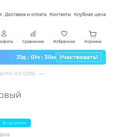
я
Доставка и оплата
Контакты
Клубная цена
рофиль
Сравнение
Избранное
Корзина
31д : 01ч : 30м
Участвовать!
d Pro 12.9 (2018)
зовый
В наличии
Цена