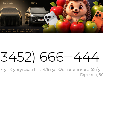
(3452) 666‒444
, ул. Сургутская 11, к. 4/6 / ул. Федюнинского, 55 / ул.
Герцена, 96