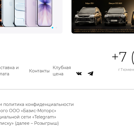
+7 
ставка и
Клубная
г.Тюмень
Контакты
лата
цена
 и политика конфиденциальности
ого ООО «Базис-Моторс»
циальной сети «Telegram»
писку» (далее – Розыгрыш)