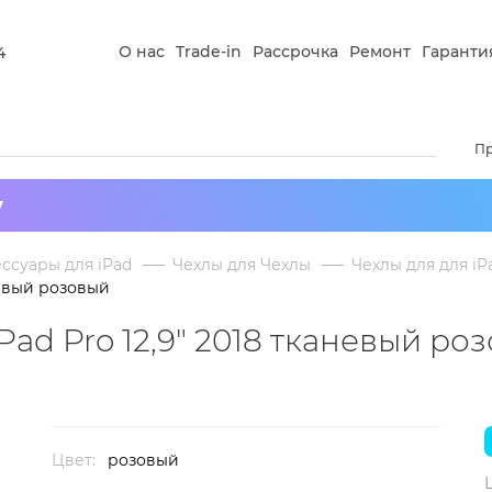
О нас
Trade-in
Рассрочка
Ремонт
Гаранти
4
П
у
ссуары для iPad
Чехлы для Чехлы
Чехлы для для iPa
аневый розовый
Pad Pro 12,9" 2018 тканевый ро
Цвет:
розовый