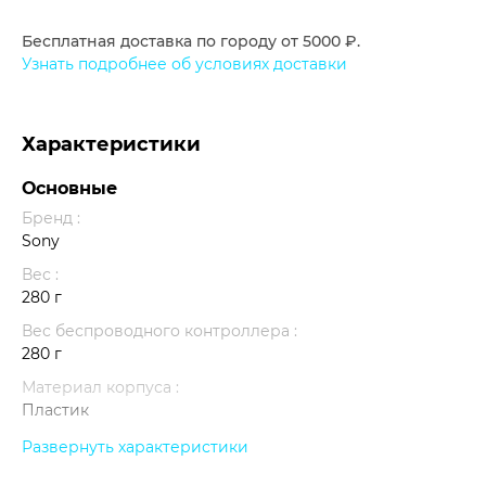
Бесплатная доставка по городу от 5000 ₽.
Узнать подробнее об условиях доставки
Характеристики
Основные
Бренд :
Sony
Вес :
280 г
Вес беспроводного контроллера :
280 г
Материал корпуса :
Пластик
Совместимость :
Развернуть характеристики
PS5