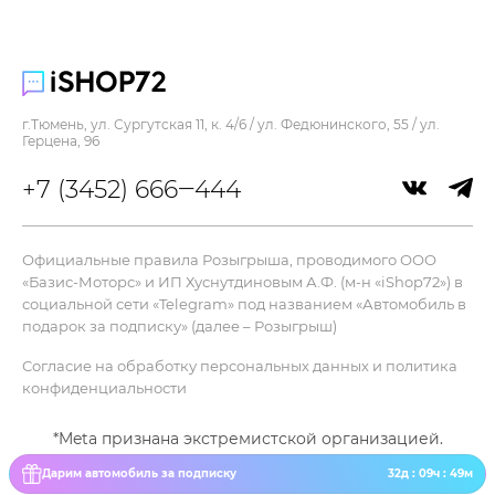
Тип наушников :
mini jack 3.5 mm
Цвет :
зеленый хром
г.Тюмень, ул. Сургутская 11, к. 4/6 / ул. Федюнинского, 55 / ул.
Мультимедиа
Герцена, 96
Встроенный микрофон :
+7 (3452) 666‒444
есть
Коммуникации
Официальные правила Розыгрыша, проводимого ООО
Беспроводное подключение :
«Базис-Моторс» и ИП Хуснутдиновым А.Ф. (м-н «iShop72») в
Bluetooth
социальной сети «Telegram» под названием «Автомобиль в
подарок за подписку» (далее – Розыгрыш)
Вход/выход :
3.5 mm Jack, USB Type-C
Согласие на обработку персональных данных и политика
конфиденциальности
Питание
Время работы (воспроизведение), ч :
*Meta признана экстремистской организацией.
10
Дарим автомобиль за подписку
32д : 09ч : 49м
Емкость батареи беспроводного контроллера :