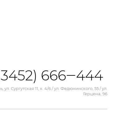
(3452) 666‒444
, ул. Сургутская 11, к. 4/6 / ул. Федюнинского, 55 / ул.
Герцена, 96