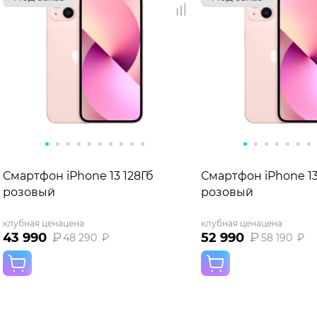
Смартфон iPhone 13 128Гб
Смартфон iPhone 13
розовый
розовый
клубная цена
цена
клубная цена
цена
43 990
₽
52 990
₽
48 290
₽
58 190
₽