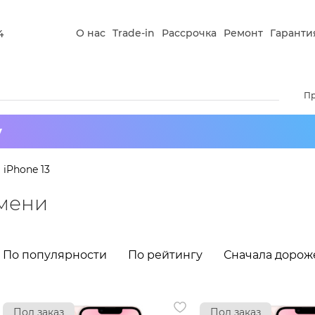
О нас
Trade-in
Рассрочка
Ремонт
Гаранти
4
П
у
iPhone 13
юмени
По популярности
По рейтингу
Сначала дорож
Под заказ
Под заказ