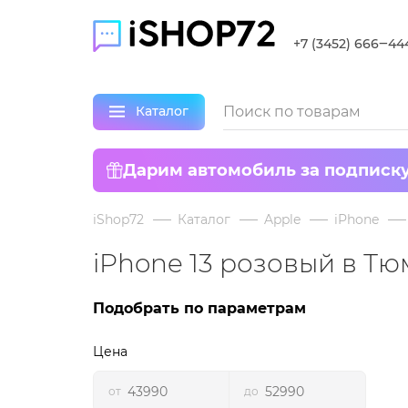
+7 (3452) 666‒44
Каталог
Дарим автомобиль за подписк
iShop72
Каталог
Apple
iPhone
iPhone 13 розовый в Т
Подобрать по параметрам
Цена
от
до