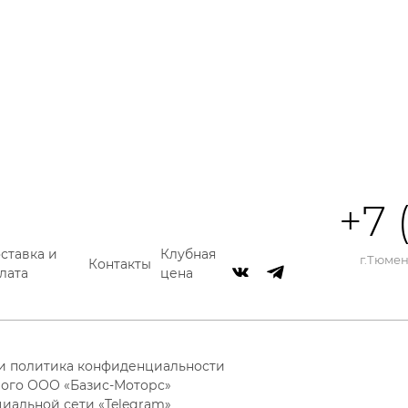
+7 
ставка и
Клубная
г.Тюмень
Контакты
лата
цена
 и политика конфиденциальности
ого ООО «Базис-Моторс»
циальной сети «Telegram»