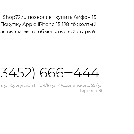
Shop72.ru позволяет купить Айфон 15
Покупку Apple iPhone 15 128 гб желтый
нас вы сможете обменять свой старый
(3452) 666‒444
, ул. Сургутская 11, к. 4/6 / ул. Федюнинского, 55 / ул.
Герцена, 96