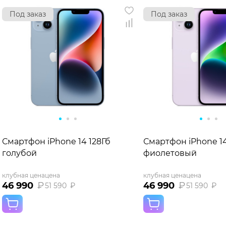
Под заказ
Под заказ
Смартфон iPhone 14 128Гб
Смартфон iPhone 14
голубой
фиолетовый
клубная цена
цена
клубная цена
цена
46 990
₽
46 990
₽
51 590
₽
51 590
₽