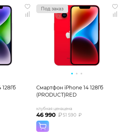
Под заказ
 128Гб
Смартфон iPhone 14 128Гб
(PRODUCT)RED
клубная цена
цена
46 990
₽
51 590
₽