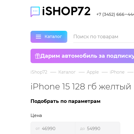
+7 (3452) 666‒44
Каталог
Дарим автомобиль за подписк
iShop72
Каталог
Apple
iPhone
iPhone 15 128 гб желты
Подобрать по параметрам
Цена
от
до