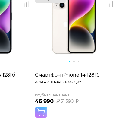
 128Гб
Смартфон iPhone 14 128Гб
«сияющая звезда»
клубная цена
цена
46 990
₽
51 590
₽