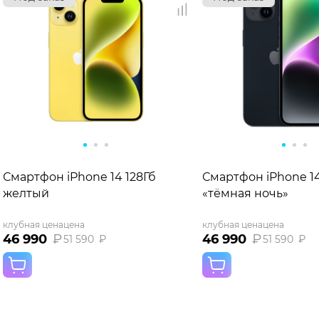
Смартфон iPhone 14 128Гб
Смартфон iPhone 14
желтый
«тёмная ночь»
клубная цена
цена
клубная цена
цена
46 990
₽
46 990
₽
51 590
₽
51 590
₽