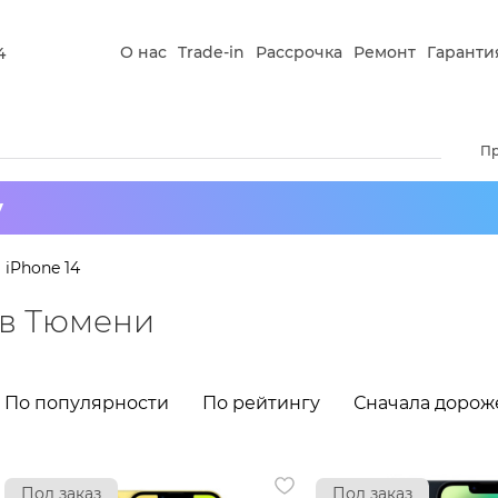
О нас
Trade-in
Рассрочка
Ремонт
Гаранти
4
П
у
iPhone 14
й в Тюмени
По популярности
По рейтингу
Сначала дорож
Под заказ
Под заказ