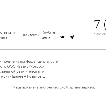
+7 
ставка и
Клубная
г.Тюмень
Контакты
лата
цена
 и политика конфиденциальности
ого ООО «Базис-Моторс»
циальной сети «Telegram»
писку» (далее – Розыгрыш)
*Meta признана экстремистской организацией.