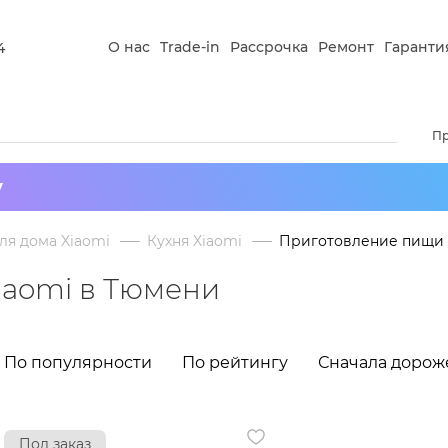
О нас
Trade-in
Рассрочка
Ремонт
Гаранти
4
П
у
ля дома Xiaomi
Кухня Xiaomi
Приготовление пищи 
iaomi в Тюмени
По популярности
По рейтингу
Сначала дорож
Под заказ