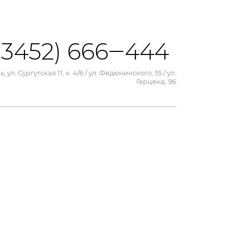
(3452) 666‒444
, ул. Сургутская 11, к. 4/6 / ул. Федюнинского, 55 / ул.
Герцена, 96