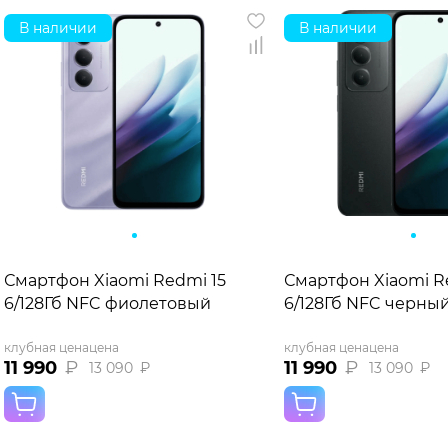
В наличии
В наличии
Смартфон Xiaomi Redmi 15
Смартфон Xiaomi R
6/128Гб NFC фиолетовый
6/128Гб NFC черны
клубная цена
цена
клубная цена
цена
11 990
₽
11 990
₽
13 090
₽
13 090
₽