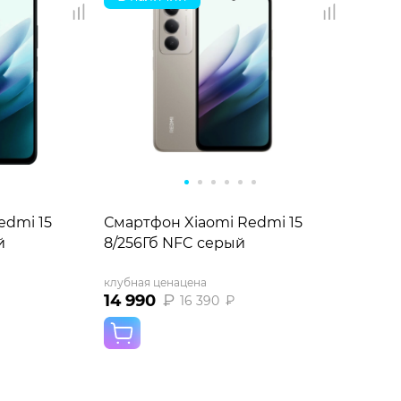
edmi 15
Смартфон Xiaomi Redmi 15
й
8/256Гб NFC серый
клубная цена
цена
14 990
₽
16 390
₽