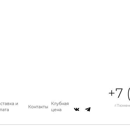
+7 
ставка и
Клубная
г.Тюмень
Контакты
лата
цена