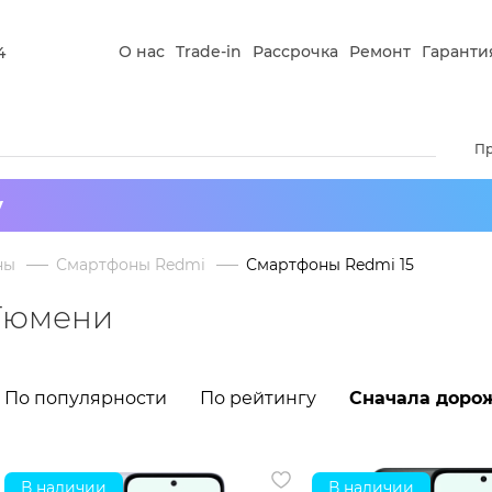
О нас
Trade-in
Рассрочка
Ремонт
Гаранти
4
П
у
ны
Смартфоны Redmi
Смартфоны Redmi 15
 Тюмени
По популярности
По рейтингу
Сначала доро
В наличии
В наличии