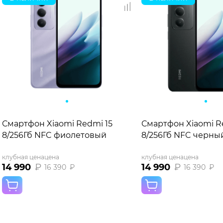
Смартфон Xiaomi Redmi 15
Смартфон Xiaomi R
8/256Гб NFC фиолетовый
8/256Гб NFC черны
клубная цена
цена
клубная цена
цена
14 990
₽
14 990
₽
16 390
₽
16 390
₽