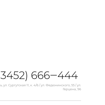
(3452) 666‒444
, ул. Сургутская 11, к. 4/6 / ул. Федюнинского, 55 / ул.
Герцена, 96