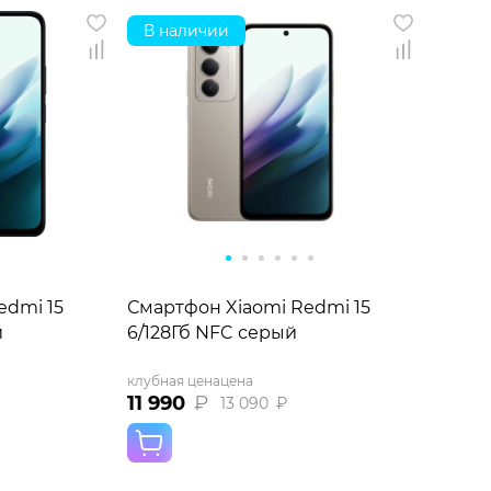
В наличии
edmi 15
Смартфон Xiaomi Redmi 15
й
6/128Гб NFC серый
клубная цена
цена
11 990
₽
13 090
₽