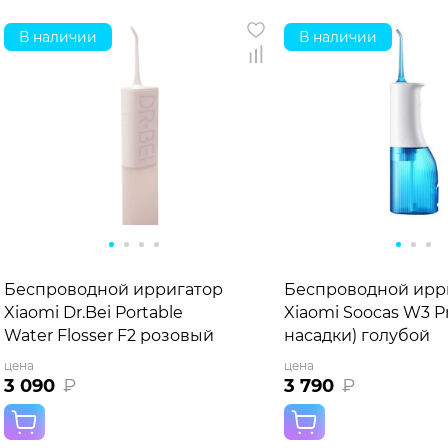
В наличии
В наличии
Беспроводной ирригатор
Беспроводной ирр
Xiaomi Dr.Bei Portable
Xiaomi Soocas W3 Pr
Water Flosser F2 розовый
насадки) голубой
цена
цена
3 090
₽
3 790
₽