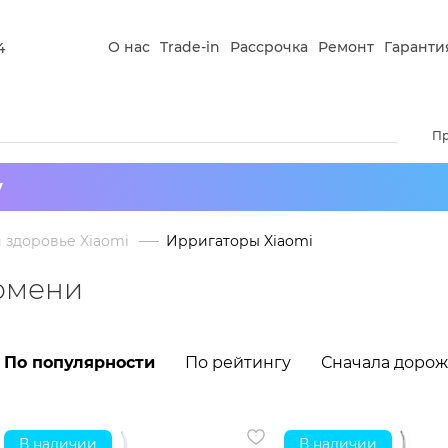
О нас
Trade-in
Рассрочка
Ремонт
Гаранти
4
П
у
и здоровье Xiaomi
Ирригаторы Xiaomi
Тюмени
По популярности
По рейтингу
Сначала доро
В наличии
В наличии