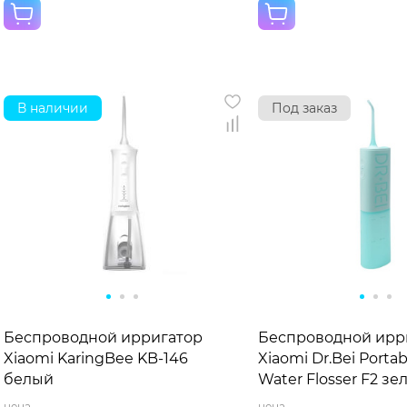
В наличии
Под заказ
Беспроводной ирригатор
Беспроводной ирр
Xiaomi KaringBee KB-146
Xiaomi Dr.Bei Portab
белый
Water Flosser F2 з
цена
цена