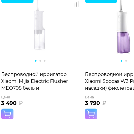
Беспроводной ирригатор
Беспроводной ирр
Xiaomi Mijia Electric Flusher
Xiaomi Soocas W3 Pr
MEO705 белый
насадки) фиолетов
цена
цена
3 490
₽
3 790
₽