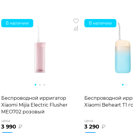
В наличии
В наличии
Беспроводной ирригатор
Беспроводной ирр
Xiaomi Mijia Electric Flusher
Xiaomi Beheart T1 
MEO702 розовый
цена
цена
3 990
₽
3 290
₽