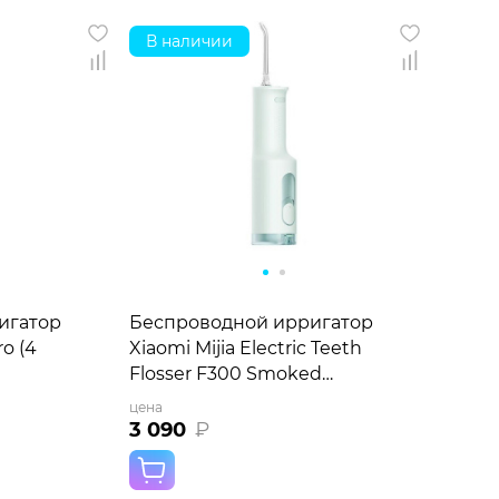
В наличии
игатор
Беспроводной ирригатор
o (4
Xiaomi Mijia Electric Teeth
Flosser F300 Smoked
MEO703 зеленый
цена
3 090
₽