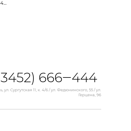
04
(3452) 666‒444
, ул. Сургутская 11, к. 4/6 / ул. Федюнинского, 55 / ул.
Герцена, 96