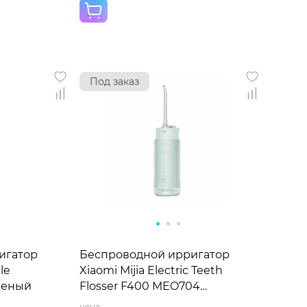
Под заказ
игатор
Беспроводной ирригатор
le
Xiaomi Mijia Electric Teeth
еленый
Flosser F400 MEO704
зеленый
цена