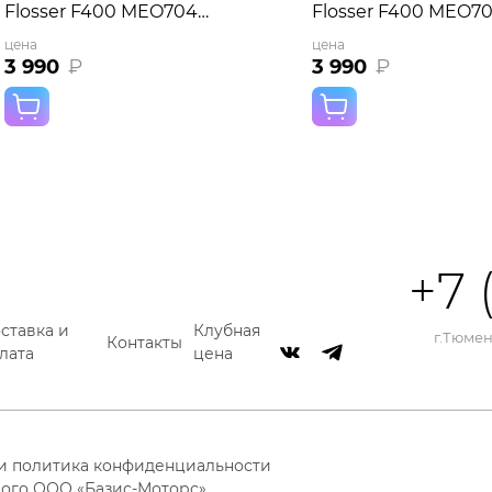
Flosser F400 MEO704
Flosser F400 MEO7
розовый
белый
цена
цена
3 990
₽
3 990
₽
+7 
ставка и
Клубная
г.Тюмень
Контакты
лата
цена
 и политика конфиденциальности
ого ООО «Базис-Моторс»