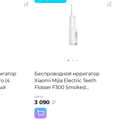
игатор
Беспроводной ирригатор
o (4
Xiaomi Mijia Electric Teeth
ый
Flosser F300 Smoked
MEO703 белый
цена
3 090
₽