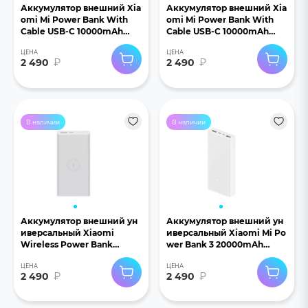
Аккумулятор внешний Xia
Аккумулятор внешний Xia
omi Mi Power Bank With
omi Mi Power Bank With
Cable USB-C 10000mAh
Cable USB-C 10000mAh
Pocket Version P15ZM
Pocket Version P15ZM
ЦЕНА
ЦЕНА
синий
бежевый
2 490
₽
2 490
₽
В наличии
В наличии
Аккумулятор внешний ун
Аккумулятор внешний ун
иверсальный Xiaomi
иверсальный Xiaomi Mi Po
Wireless Power Bank
wer Bank 3 20000mAh
Essential 10000mAh белый
белый
ЦЕНА
ЦЕНА
2 490
₽
2 490
₽