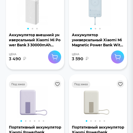
Аккумулятор внешний ун
Аккумулятор
иверсальный Xiaomi Mi Po
универсальный Xiaomi Mi
wer Bank 3 30000mAh
Magnetic Power Bank With
белый
Cable USB-C 10000mAh
ЦЕНА
ЦЕНА
33W голубой
3 490
₽
3 590
₽
Под заказ
Под заказ
Портативный аккумулятор
Портативный аккумулятор
Xiaomi Powerbank
Xiaomi Powerbank