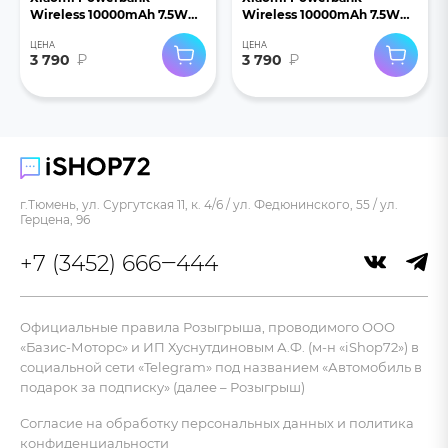
Wireless 10000mAh 7.5W
Wireless 10000mAh 7.5W
WPB1007Z фиолетовый
WPB1007Z бежевый
ЦЕНА
ЦЕНА
3 790
₽
3 790
₽
г.Тюмень, ул. Сургутская 11, к. 4/6 / ул. Федюнинского, 55 / ул.
Герцена, 96
+7 (3452) 666‒444
Официальные правила Розыгрыша, проводимого ООО
«Базис-Моторс» и ИП Хуснутдиновым А.Ф. (м-н «iShop72») в
социальной сети «Telegram» под названием «Автомобиль в
подарок за подписку» (далее – Розыгрыш)
Согласие на обработку персональных данных и политика
конфиденциальности