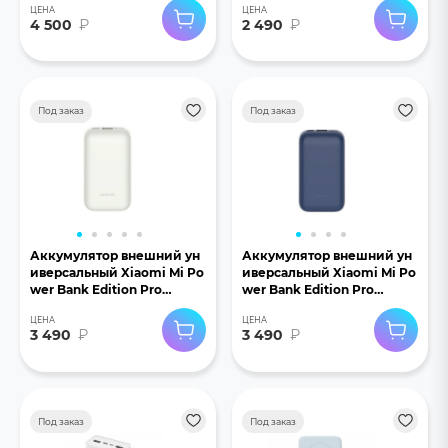
ЦЕНА
ЦЕНА
черный
4 500
₽
2 490
₽
Под заказ
Под заказ
Аккумулятор внешний ун
Аккумулятор внешний ун
иверсальный Xiaomi Mi Po
иверсальный Xiaomi Mi Po
wer Bank Edition Pro
wer Bank Edition Pro
33W 10000mAh белый
33W 10000mAh синий
ЦЕНА
ЦЕНА
3 490
₽
3 490
₽
Под заказ
Под заказ