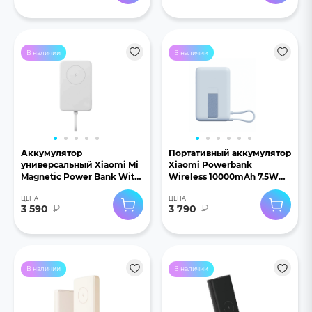
В наличии
В наличии
Аккумулятор
Портативный аккумулятор
универсальный Xiaomi Mi
Xiaomi Powerbank
Magnetic Power Bank With
Wireless 10000mAh 7.5W
Cable USB-C 10000mAh
WPB1007Z голубой
ЦЕНА
ЦЕНА
33W белый
3 590
₽
3 790
₽
В наличии
В наличии