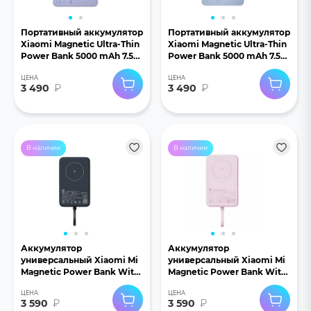
Портативный аккумулятор
Портативный аккумулятор
Xiaomi Magnetic Ultra-Thin
Xiaomi Magnetic Ultra-Thin
Power Bank 5000 mAh 7.5W
Power Bank 5000 mAh 7.5W
WPB0507S фиолетовый
WPB0507S голубой
ЦЕНА
ЦЕНА
3 490
₽
3 490
₽
В наличии
В наличии
Аккумулятор
Аккумулятор
универсальный Xiaomi Mi
универсальный Xiaomi Mi
Magnetic Power Bank With
Magnetic Power Bank With
Cable USB-C 10000mAh
Cable USB-C 10000mAh
ЦЕНА
ЦЕНА
33W черный
33W розовый
3 590
₽
3 590
₽