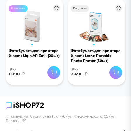
В наличии
Под заказ
Фотобумага для принтера
Фотобумага для принтера
Xiaomi Mijia AR Zink (20шт)
Xiaomi Liene Portable
Photo Printer (50шт)
ЦЕНА
ЦЕНА
1 090
₽
2 490
₽
г.Тюмень, ул. Сургутская 11, к. 4/6 / ул. Федюнинского, 55 / ул.
Герцена, 96