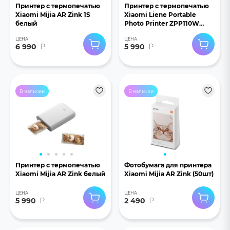
Принтер с термопечатью
Принтер с термопечатью
Xiaomi Mijia AR Zink 1S
Xiaomi Liene Portable
белый
Photo Printer ZPP110W
белый
ЦЕНА
ЦЕНА
6 990
₽
5 990
₽
В наличии
В наличии
Принтер с термопечатью
Фотобумага для принтера
Xiaomi Mijia AR Zink белый
Xiaomi Mijia AR Zink (50шт)
ЦЕНА
ЦЕНА
5 990
₽
2 490
₽