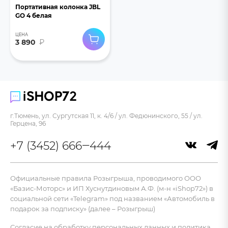
Портативная колонка JBL
GO 4 белая
ЦЕНА
3 890
₽
г.Тюмень, ул. Сургутская 11, к. 4/6 / ул. Федюнинского, 55 / ул.
Герцена, 96
+7 (3452) 666‒444
Официальные правила Розыгрыша, проводимого ООО
«Базис-Моторс» и ИП Хуснутдиновым А.Ф. (м-н «iShop72») в
социальной сети «Telegram» под названием «Автомобиль в
подарок за подписку» (далее – Розыгрыш)
Согласие на обработку персональных данных и политика