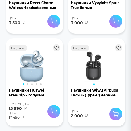
Наушники Recci Charm
Наушники Vyvylabs Spirit
Wirless Headset зеленые
True белые
ЦЕНА
ЦЕНА
3 500
₽
3 000
₽
Под заказ
Под заказ
Наушники Huawei
Наушники Wiwu Airbuds
FreeClip 2 голубые
TWS06 (Type-C) черные
КЛУБНАЯ ЦЕНА
15 990
₽
ЦЕНА
ЦЕНА
2 000
₽
17 490
₽