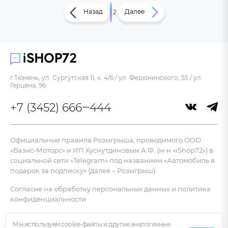
Назад
Далее
1
2
г.Тюмень, ул. Сургутская 11, к. 4/6 / ул. Федюнинского, 55 / ул.
Герцена, 96
+7 (3452) 666‒444
Официальные правила Розыгрыша, проводимого ООО
«Базис-Моторс» и ИП Хуснутдиновым А.Ф. (м-н «iShop72») в
социальной сети «Telegram» под названием «Автомобиль в
подарок за подписку» (далее – Розыгрыш)
Согласие на обработку персональных данных и политика
конфиденциальности
*Meta признана экстремистской организацией.
Мы используем cookie-файлы и другие аналогичные