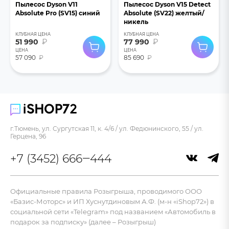
Пылесос Dyson V11
Пылесос Dyson V15 Detect
Absolute Pro (SV15) синий
Absolute (SV22) желтый/
никель
КЛУБНАЯ ЦЕНА
КЛУБНАЯ ЦЕНА
51 990
₽
77 990
₽
ЦЕНА
ЦЕНА
57 090
₽
85 690
₽
г.Тюмень, ул. Сургутская 11, к. 4/6 / ул. Федюнинского, 55 / ул.
Герцена, 96
+7 (3452) 666‒444
Официальные правила Розыгрыша, проводимого ООО
«Базис-Моторс» и ИП Хуснутдиновым А.Ф. (м-н «iShop72») в
социальной сети «Telegram» под названием «Автомобиль в
подарок за подписку» (далее – Розыгрыш)