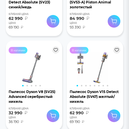
Detect Absolute (SV23)
(SV53-A) Piston Animal
синий/медь
золотистый
КЛУБНАЯ ЦЕНА
КЛУБНАЯ ЦЕНА
62 990
₽
84 990
₽
ЦЕНА
ЦЕНА
69 190
₽
93 390
₽
В наличии
В наличии
Пылесос Dyson V8 (SV25)
Пылесос Dyson V15 Detect
Advanced серебристый
Absolute (SV47) желтый/
никель
никель
КЛУБНАЯ ЦЕНА
КЛУБНАЯ ЦЕНА
32 990
₽
62 990
₽
ЦЕНА
ЦЕНА
36 190
₽
69 190
₽