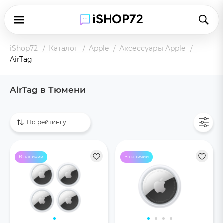
iShop72
Каталог
Apple
Аксессуары Apple
AirTag
AirTag в Тюмени
Показать все
По рейтингу
В наличии
В наличии