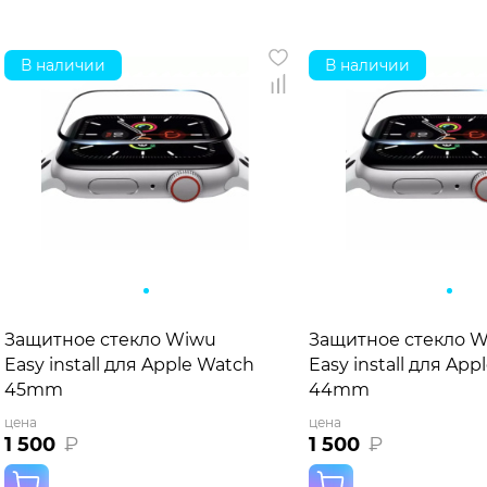
В наличии
В наличии
Защитное стекло Wiwu
Защитное стекло 
Easy install для Apple Watch
Easy install для Ap
45mm
44mm
цена
цена
1 500
₽
1 500
₽