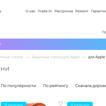
О нас
Trade-in
Рассрочка
Ремонт
Гаранти
4
П
у
итные стекла
Защитные стекла для Apple
для Apple
ени
По популярности
По рейтингу
Сначала дорож
В наличии
В наличии