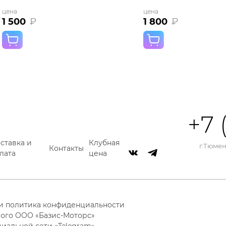
цена
цена
1 500
₽
1 800
₽
+7 
ставка и
Клубная
г.Тюмень
Контакты
лата
цена
 и политика конфиденциальности
ого ООО «Базис-Моторс»