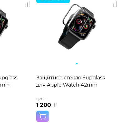
upglass
Защитное стекло Supglass
44mm
для Apple Watch 42mm
цена
1 200
₽