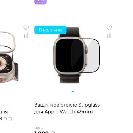
В наличии
Защитное стекло Supglass
 для
для Apple Watch 49mm
 49mm
цена