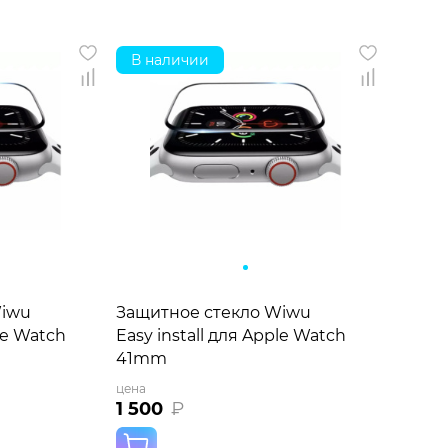
В наличии
Wiwu
Защитное стекло Wiwu
ple Watch
Easy install для Apple Watch
41mm
цена
1 500
₽