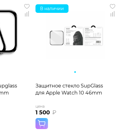
В наличии
upglass
Защитное стекло SupGlass
41mm
для Apple Watch 10 46mm
цена
1 500
₽