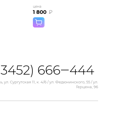
цена
1 800
₽
(3452) 666‒444
, ул. Сургутская 11, к. 4/6 / ул. Федюнинского, 55 / ул.
Герцена, 96