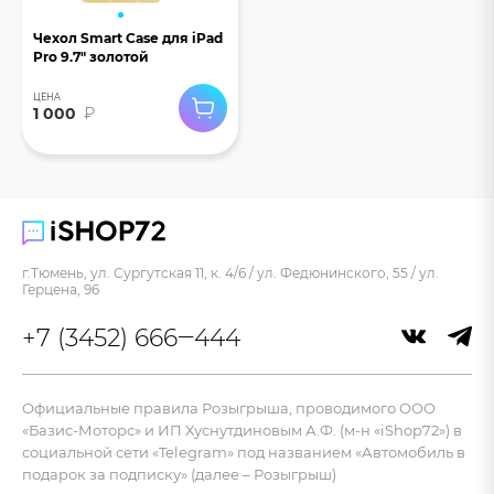
Чехол Smart Case для iPad
Pro 9.7" золотой
ЦЕНА
1 000
₽
г.Тюмень, ул. Сургутская 11, к. 4/6 / ул. Федюнинского, 55 / ул.
Герцена, 96
+7 (3452) 666‒444
Официальные правила Розыгрыша, проводимого ООО
«Базис-Моторс» и ИП Хуснутдиновым А.Ф. (м-н «iShop72») в
социальной сети «Telegram» под названием «Автомобиль в
подарок за подписку» (далее – Розыгрыш)