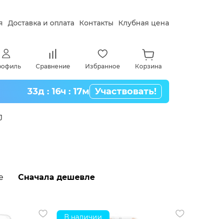
я
Доставка и оплата
Контакты
Клубная цена
рофиль
Сравнение
Избранное
Корзина
33д : 16ч : 17м
Участвовать!
J
е
Сначала дешевле
В наличии