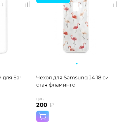
 для Samsung J5 2016
Чехол для Samsung J4 18 силиконовы
стая фламинго
цена
200
₽