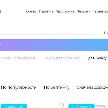
О нас
Trade-in
Рассрочка
Ремонт
Гаранти
4
П
у
ссуары для Android
Чехлы для Samsung
для Galaxy 
По популярности
По рейтингу
Сначала дорож
В наличии
В наличии