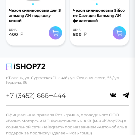
Чехол силиконовый для S
Чехол силиконовый Silico
amsung A14 под кожу
ne Case для Samsung A14
синий
фиолетовый
ЦЕНА
ЦЕНА
400
₽
800
₽
г.Тюмень, ул. Сургутская 11, к. 4/6 / ул. Федюнинского, 55 / ул.
Герцена, 96
+7 (3452) 666‒444
Официальные правила Розыгрыша, проводимого ООО
«Базис-Моторс» и ИП Хуснутдиновым А.Ф. (м-н «iShop72») в
социальной сети «Telegram» под названием «Автомобиль в
подарок за подписку» (далее – Розыгрыш)