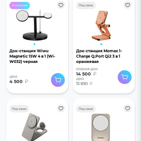
В наличии
Под заказ
Док-станция Wiwu
Док-станция Momax 1-
Magnetic 15W 4 в 1 (Wi-
Charge Q.Port Qi2 3 в 1
W032) черная
оранжевая
КЛУБНАЯ ЦЕНА
14 500
₽
ЦЕНА
ЦЕНА
4 500
₽
15 890
₽
Под заказ
Под заказ