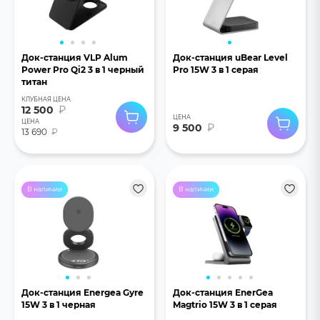
Док-станция VLP Alum
Док-станция uBear Level
Power Pro Qi2 3 в 1 черный
Pro 15W 3 в 1 серая
титан
КЛУБНАЯ ЦЕНА
12 500
₽
ЦЕНА
ЦЕНА
9 500
₽
13 690
₽
В наличии
В наличии
Док-станция Energea Gyre
Док-станция EnerGea
15W 3 в 1 черная
Magtrio 15W 3 в 1 серая