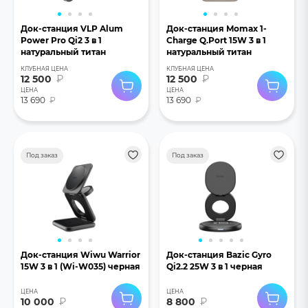
Док-станция VLP Alum
Док-станция Momax 1-
Power Pro Qi2 3 в 1
Charge Q.Port 15W 3 в 1
натуральный титан
натуральный титан
КЛУБНАЯ ЦЕНА
КЛУБНАЯ ЦЕНА
12 500
₽
12 500
₽
ЦЕНА
ЦЕНА
13 690
₽
13 690
₽
Под заказ
Под заказ
Док-станция Wiwu Warrior
Док-станция Bazic Gyro
15W 3 в 1 (Wi-W035) черная
Qi2.2 25W 3 в 1 черная
ЦЕНА
ЦЕНА
10 000
₽
8 800
₽