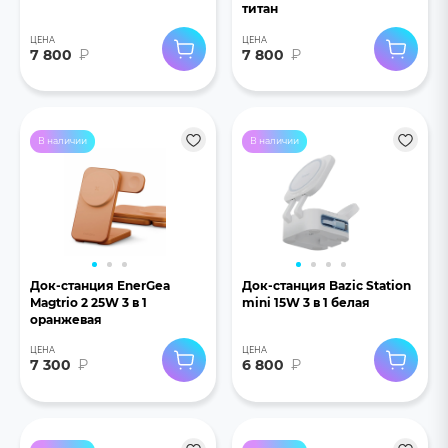
титан
ЦЕНА
ЦЕНА
7 800
₽
7 800
₽
В наличии
В наличии
Док-станция EnerGea
Док-станция Bazic Station
Magtrio 2 25W 3 в 1
mini 15W 3 в 1 белая
оранжевая
ЦЕНА
ЦЕНА
7 300
₽
6 800
₽