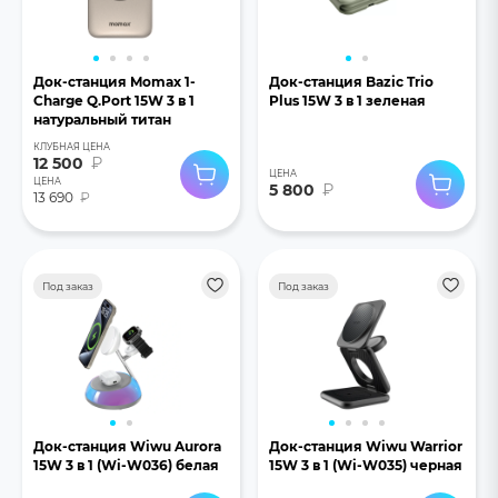
Док-станция Momax 1-
Док-станция Bazic Trio
Charge Q.Port 15W 3 в 1
Plus 15W 3 в 1 зеленая
натуральный титан
КЛУБНАЯ ЦЕНА
12 500
₽
ЦЕНА
ЦЕНА
5 800
₽
13 690
₽
Под заказ
Под заказ
Док-станция Wiwu Aurora
Док-станция Wiwu Warrior
15W 3 в 1 (Wi-W036) белая
15W 3 в 1 (Wi-W035) черная