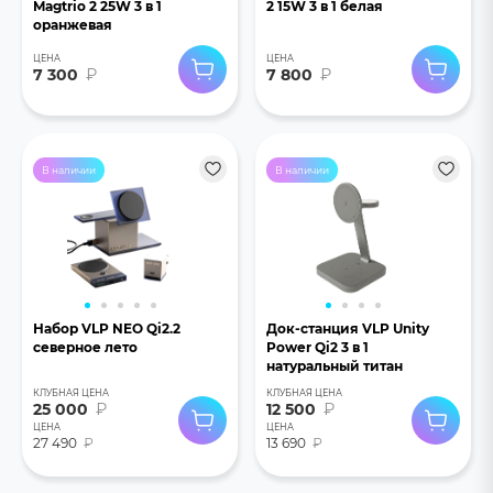
Magtrio 2 25W 3 в 1
2 15W 3 в 1 белая
оранжевая
ЦЕНА
ЦЕНА
7 300
₽
7 800
₽
В наличии
В наличии
Набор VLP NEO Qi2.2
Док-станция VLP Unity
северное лето
Power Qi2 3 в 1
натуральный титан
КЛУБНАЯ ЦЕНА
КЛУБНАЯ ЦЕНА
25 000
₽
12 500
₽
ЦЕНА
ЦЕНА
27 490
₽
13 690
₽