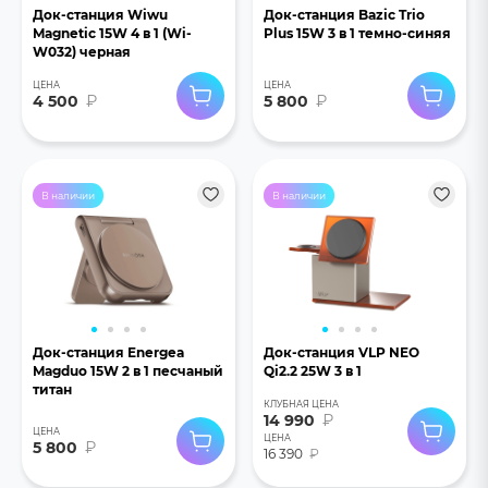
Док-станция Wiwu
Док-станция Bazic Trio
Magnetic 15W 4 в 1 (Wi-
Plus 15W 3 в 1 темно-синяя
W032) черная
ЦЕНА
ЦЕНА
4 500
₽
5 800
₽
В наличии
В наличии
Док-станция Energea
Док-станция VLP NEO
Magduo 15W 2 в 1 песчаный
Qi2.2 25W 3 в 1
титан
КЛУБНАЯ ЦЕНА
14 990
₽
ЦЕНА
ЦЕНА
5 800
₽
16 390
₽