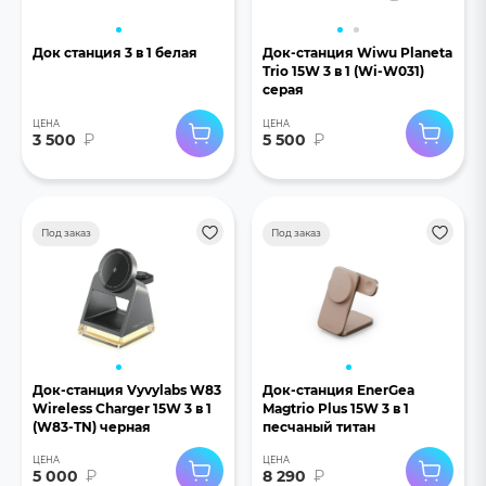
Док станция 3 в 1 белая
Док-станция Wiwu Planeta
Trio 15W 3 в 1 (Wi-W031)
серая
ЦЕНА
ЦЕНА
3 500
₽
5 500
₽
Под заказ
Под заказ
Док-станция Vyvylabs W83
Док-станция EnerGea
Wireless Charger 15W 3 в 1
Magtrio Plus 15W 3 в 1
(W83-TN) черная
песчаный титан
ЦЕНА
ЦЕНА
5 000
₽
8 290
₽