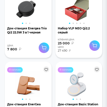
Док-станция Energea Trio
Набор VLP NEO Qi2.2
Qi2 22.5W 3 в 1 черная
серый
КЛУБНАЯ ЦЕНА
25 000
₽
ЦЕНА
ЦЕНА
7 800
₽
27 490
₽
В наличии
В наличии
Док-станция EnerGea
Док-станция Bazic Station