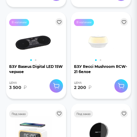
В наличии
В наличии
БЗУ Baseus Digital LED 15W
БЗУ Recci Mushroom RCW-
черное
21 белое
ЦЕНА
ЦЕНА
3 500
₽
2 200
₽
Под заказ
Под заказ