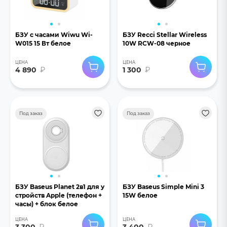
БЗУ с часами Wiwu Wi-
БЗУ Recci Stellar Wireless
W015 15 Вт белое
10W RCW-08 черное
ЦЕНА
ЦЕНА
4 890
₽
1 300
₽
Под заказ
Под заказ
БЗУ Baseus Planet 2в1 для у
БЗУ Baseus Simple Mini 3
стройств Apple (телефон +
15W белое
часы) + блок белое
ЦЕНА
ЦЕНА