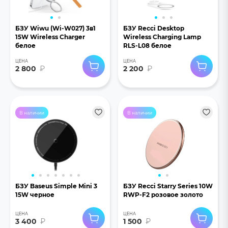
БЗУ Wiwu (Wi-W027) 3в1
БЗУ Recci Desktop
15W Wireless Charger
Wireless Charging Lamp
белое
RLS-L08 белое
ЦЕНА
ЦЕНА
2 800
₽
2 200
₽
В наличии
В наличии
БЗУ Baseus Simple Mini 3
БЗУ Recci Starry Series 10W
15W черное
RWP-F2 розовое золото
ЦЕНА
ЦЕНА
3 400
₽
1 500
₽