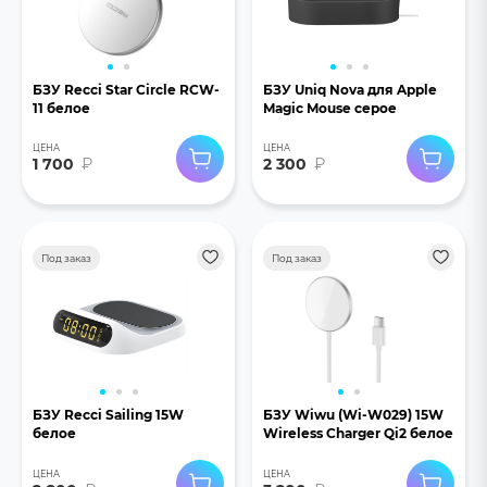
БЗУ Recci Star Circle RCW-
БЗУ Uniq Nova для Apple
11 белое
Magic Mouse серое
ЦЕНА
ЦЕНА
1 700
₽
2 300
₽
Под заказ
Под заказ
БЗУ Recci Sailing 15W
БЗУ Wiwu (Wi-W029) 15W
белое
Wireless Charger Qi2 белое
ЦЕНА
ЦЕНА